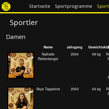
Startseite
Sportprogramme
Sport
Sportler
Damen
Name
Jahrgang
Gewichtskla
Nathalie
2004
69 kg
R
Rettenberger
Skye Tappeiner
2003
63 kg
R