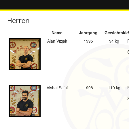
Herren
Name
Jahrgang
Gewichtskla
Alan Vizjak
1995
94 kg
Vishal Saini
1998
110 kg