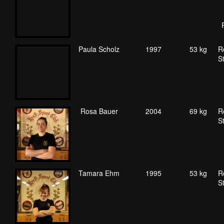
Paula Scholz
1997
53 kg
R
S
Rosa Bauer
2004
69 kg
R
S
Tamara Ehm
1995
53 kg
R
S