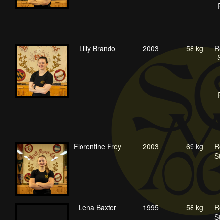
Lilly Brando
2003
58 kg
R
Florentine Frey
2003
69 kg
R
S
Lena Baxter
1995
58 kg
R
S